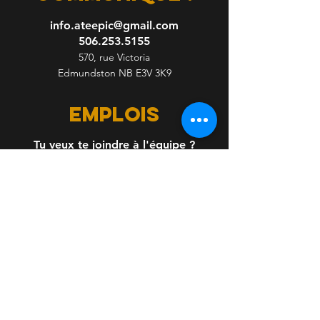
info.ateepic@gmail.com
506.253.5155
570, rue Victoria
Edmundston NB E3V 3K9
emplois
Tu veux te joindre à l'équipe ?
Envoi ton CV.
Inscris-toi pour recevoir des 
nouvelles Ateepic!
Nom complet
*
Courriel
*