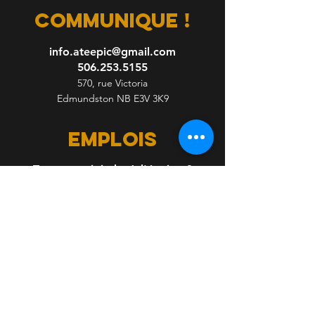
communique !
info.ateepic@gmail.com
506.253.5155
570, rue Victoria
Edmundston NB E3V 3K9
emplois
Tu veux te joindre à l'équipe ?
Envoi ton CV.
Inscris-toi pour recevoir des 
nouvelles Ateepic!
Nom complet
*
Courriel
*