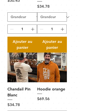
Prix
$30.43
Prix
$34.78
Ajouter au
Ajouter au
panier
panier
Chandail Pin
Hoodie orange
Blanc
Prix
$69.56
Prix
$34.78