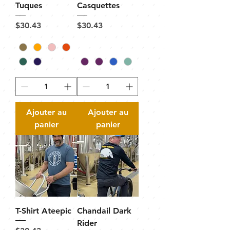
Tuques
Casquettes
Prix
Prix
$30.43
$30.43
Ajouter au
Ajouter au
panier
panier
T-Shirt Ateepic
Chandail Dark
Rider