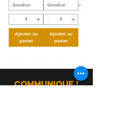
Ajouter au
Ajouter au
panier
panier
communique !
info.ateepic@gmail.com
506.253.5155
570, rue Victoria
Edmundston NB E3V 3K9