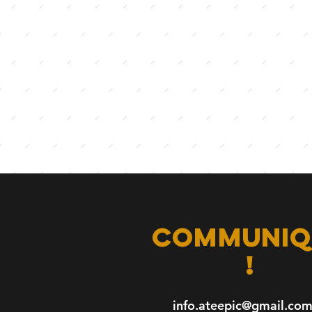
communiq
!
info.ateepic@gmail.co