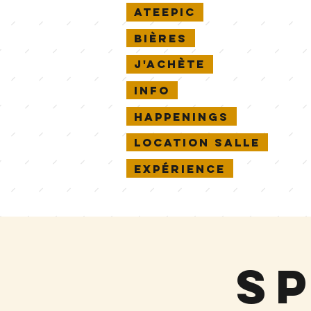
Ateepic
Bières
J'achète
Info
Happenings
Location salle
Expérience
S