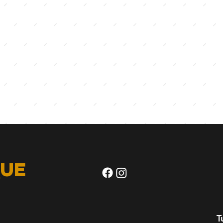
ue
m
T