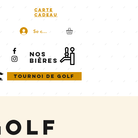
carte
cadeau
Se connecter
NOS
BIÈRES
Tournoi de golf
golf