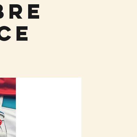
bre
ce