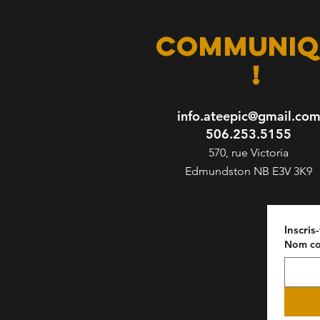
communiq
!
info.ateepic@gmail.co
506.253.5155
570, rue Victoria
Edmundston NB E3V 3K9
Inscris
Nom co