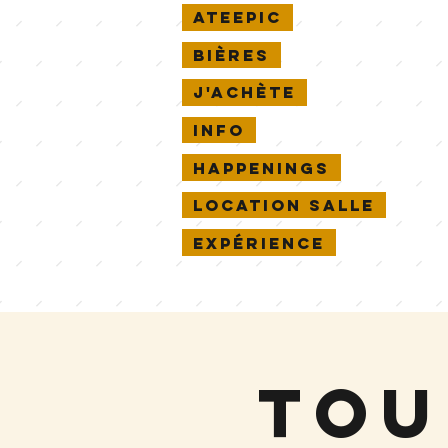
Ateepic
Bières
J'achète
Info
Happenings
Location salle
Expérience
Tou