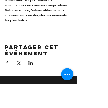
autant dans ses performances 
envoûtantes que dans ses compositions. 
Virtuose vocale, Valérie utilise sa voix 
chaleureuse pour dégeler ses moments 
les plus froids.
Partager cet
événement
communique !
info.ateepic@gmail.com
506.253.5155