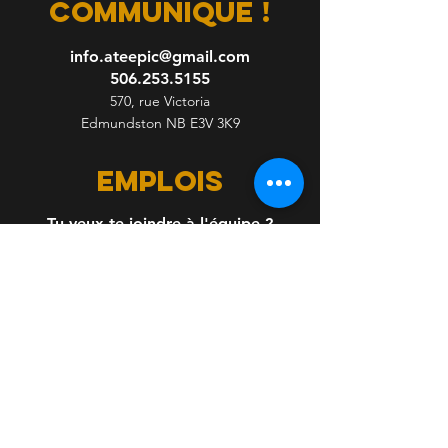
communique !
info.ateepic@gmail.com
506.253.5155
570, rue Victoria
Edmundston NB E3V 3K9
emplois
Tu veux te joindre à l'équipe ?
Envoi ton CV.
Inscris-toi pour recevoir des 
nouvelles Ateepic!
Nom complet
*
Courriel
*