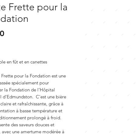
te Frette pour la
dation
Prix
00
le en fût et en canettes
e Frette pour la Fondation est une
rassée spécialement pour
r la Fondation de l’Hôpital
l d’Edmundston. C’est une bière
claire et rafraîchissante, grâce à
entation à basse température et
ditionnement prolongé à froid.
sente des saveurs douces et
, avec une amertume modérée à