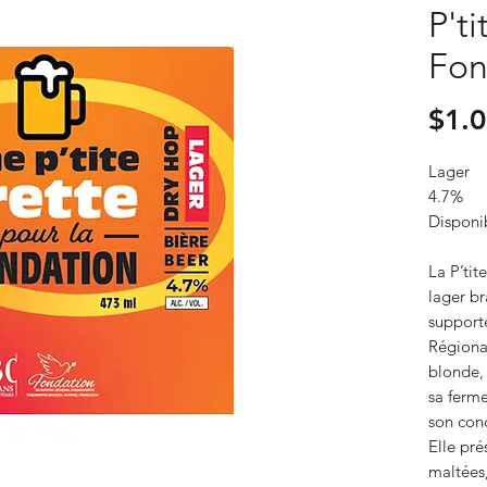
P'ti
Fon
$1.
Lager
4.7%
Disponib
La P’tit
lager b
supporte
Régiona
blonde, 
sa ferm
son con
Elle pré
maltées