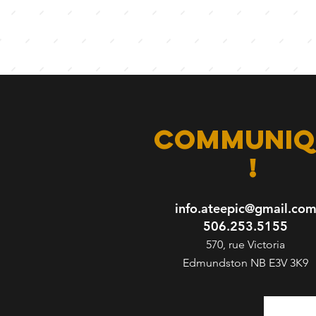
communiq
!
info.ateepic@gmail.co
506.253.5155
570, rue Victoria
Edmundston NB E3V 3K9