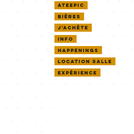
Ateepic
Bières
J'achète
Info
Happenings
Location salle
Expérience