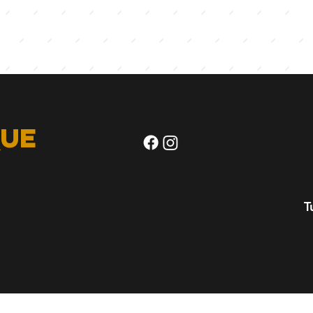
ue
m
T