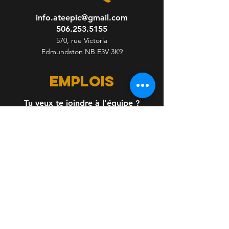
info.ateepic@gmail.com
506.253.5155
570, rue Victoria
Edmundston NB E3V 3K9
emplois
Tu veux te joindre à l'équipe ?
Envoi ton CV.
Inscris-toi pour recevoir des 
nouvelles Ateepic!
Nom complet
*
Courriel
*