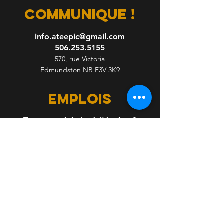
communique !
info.ateepic@gmail.com
506.253.5155
570, rue Victoria
Edmundston NB E3V 3K9
emplois
Tu veux te joindre à l'équipe ?
Envoi ton CV.
Inscris-toi pour recevoir des 
nouvelles Ateepic!
Nom complet
*
Courriel
*